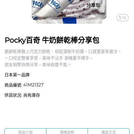
1
/
6
Pocky百奇 牛奶餅乾棒分享包
脆餅乾棒撒上巧克力餅乾，搭配濃郁牛奶醬，口感豐富多層次，
一口咬定雙重享受，美味不沾手 涮嘴愛不釋手，
朋友相聚快樂分享，美味欲罷不能。
日本第一品牌
商品編號:
41M21327
供貨狀況:
尚有庫存
商品介紹
規格說明
運送方式