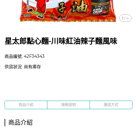
1
/
4
星太郎點心麵-川味紅油辣子麵風味
商品編號:
42F34343
供貨狀況:
尚有庫存
商品介紹
規格說明
運送方式
商品介紹