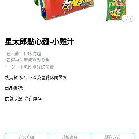
1
/
5
星太郎點心麵-小雞汁
˙經典雞汁口味脆麵
˙四連串包型態歡樂發售
˙一次一小包剛剛好的份量
熱賣款-多年來深受喜愛休閒零食
商品編號:
供貨狀況:
尚有庫存
商品介紹
規格說明
運送方式