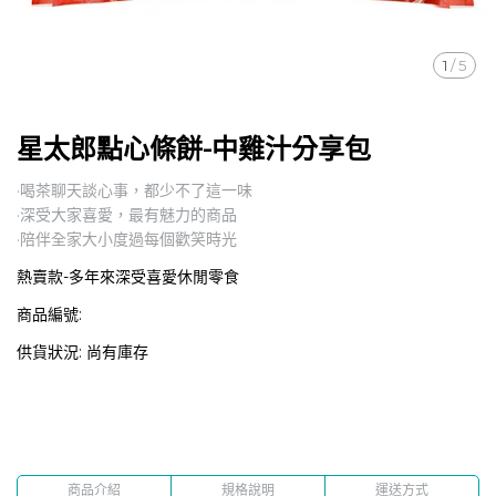
1
/
5
星太郎點心條餅-中雞汁分享包
·喝茶聊天談心事，都少不了這一味
·深受大家喜愛，最有魅力的商品
·陪伴全家大小度過每個歡笑時光
熱賣款-多年來深受喜愛休閒零食
商品編號:
供貨狀況:
尚有庫存
商品介紹
規格說明
運送方式