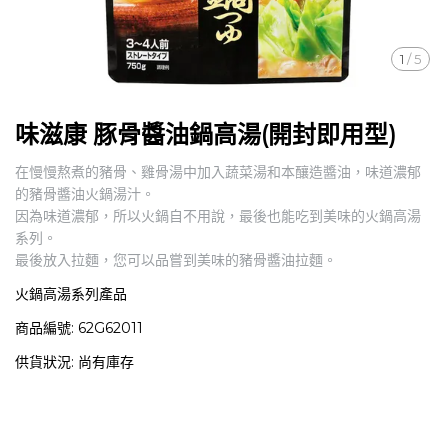
1
/
5
味滋康 豚骨醬油鍋高湯(開封即用型)
在慢慢熬煮的豬骨、雞骨湯中加入蔬菜湯和本釀造醬油，味道濃郁
的豬骨醬油火鍋湯汁。
因為味道濃郁，所以火鍋自不用說，最後也能吃到美味的火鍋高湯
系列。
最後放入拉麵，您可以品嘗到美味的豬骨醬油拉麵。
火鍋高湯系列產品
商品編號:
62G62011
供貨狀況:
尚有庫存