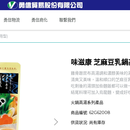
勇信物流
勇信商化
聯繫我們
用型)
味滋康 芝麻豆乳鍋
雞骨跟昆布高湯調和濃醇美味的
清爽又美味，溫和順口的芝麻豆
吃剩後的湯頭加些麵飯都可以做
結尾料理可加入烏龍麵，變成好
火鍋高湯系列產品
商品編號:
62G62008
供貨狀況:
尚有庫存