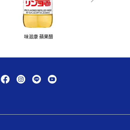
味滋康 蘋果醋
味滋康 鰹魚