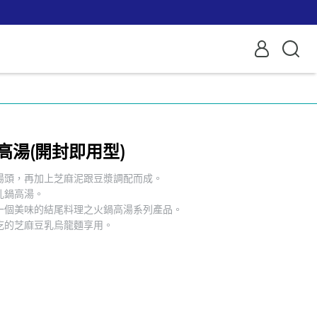
高湯(開封即用型)
湯頭，再加上芝麻泥跟豆漿調配而成。
乳鍋高湯。
一個美味的結尾料理之火鍋高湯系列產品。
吃的芝麻豆乳烏龍麵享用。