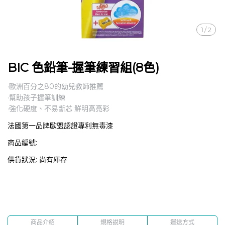
1
/
2
BIC 色鉛筆-握筆練習組(8色)
·歐洲百分之80的幼兒教師推薦
·幫助孩子握筆訓練
·強化硬度、不易斷芯 鮮明高亮彩
法國第一品牌歐盟認證專利無毒漆
商品編號:
供貨狀況:
尚有庫存
商品介紹
規格說明
運送方式