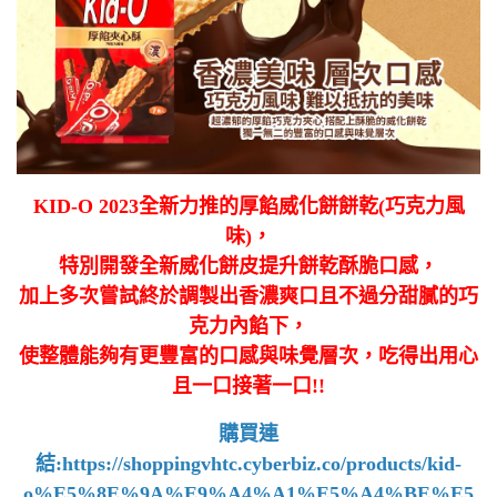
KID-O 2023全新力推的厚餡威化餅餅乾(巧克力風
味)，
特別開發全新威化餅皮提升餅乾酥脆口感，
加上多次嘗試終於調製出香濃爽口且不過分甜膩的巧
克力內餡下，
使整體能夠有更豐富的口感與味覺層次，吃得出用心
且一口接著一口!!
購買連
結:
https://shoppingvhtc.cyberbiz.co/products/kid-
o%E5%8E%9A%E9%A4%A1%E5%A4%BE%E5