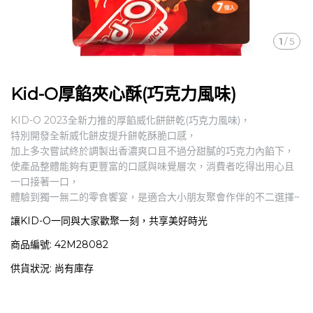
1
/
5
Kid-O厚餡夾心酥(巧克力風味)
KID-O 2023全新力推的厚餡威化餅餅乾(巧克力風味)，
特別開發全新威化餅皮提升餅乾酥脆口感，
加上多次嘗試終於調製出香濃爽口且不過分甜膩的巧克力內餡下，
使產品整體能夠有更豐富的口感與味覺層次，消費者吃得出用心且
一口接著一口，
體驗到獨一無二的零食饗宴，是適合大小朋友聚會作伴的不二選擇~
讓KID-O一同與大家歡聚一刻，共享美好時光
商品編號:
42M28082
供貨狀況:
尚有庫存